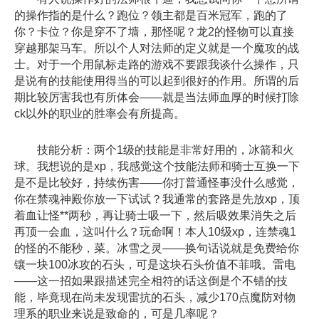
的操作指的是什么？跑位？领主都是百米冠军，跑的了
你？卡位？你是穿不了墙，那怪呢？龙2的怪物可以直接
穿越那架马车。所以个人对法师的定义就是一个魔攻的战
士。对于一个用鼠标走路的游戏不要跟我谈什么操作，只
是说有的技能使用得当的可以起到很好的作用。所谓的后
期比较厉害我也有所体会——就是当法师血厚的时候打除
ck以外的职业的胜率会有所提高。
技能分析：两个1级的技能是非常好用的，冰箭和火
球。我想说的是xp，我感觉这个技能法师和骑士互换一下
是不是比较好，持续伤害——你打普通怪事没什么感觉，
你在禁魂神殿你放一下试试？我通常的套路是先放xp，顶
着血让怪**两秒，再让骑士吸一下，然后吸效果消失之后
再顶一会血，这叫什么？玩命啊！本人10级xp，连禁魂1
的怪的不能秒，菜。冰雪之灵——换句话说就是免费给你
镶一块100冰攻的石头，可是这块石头价值不菲哦。雷电
——这一招如果跟描述完全相符的话这倒是个不错的技
能，毕竟现在尚未发现雷抗的石头，减少170点魔防对物
理系的职业来说是致命的，可是几率呢？