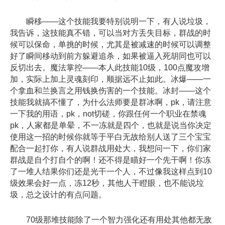
瞬移——这个技能我要特别说明一下，有人说垃圾，
我告诉，这技能真不错，可以当对方丢失目标，群战的时
候可以保命，单挑的时候，尤其是被减速的时候可以调整
好了瞬间移动到前方躲避追杀，如果被逼入死胡同也可以
反切出去。魔法掌控——本人此技能10级，100点魔攻增
加，实际上加上灵魂刻印，顺据远不止如此。冰爆——一
个拿血和兰换言之用钱换伤害的一个技能。冰封——这个
技能我就搞不懂了，为什么法师要是群冰啊，pk，请注意
一下我的用语，pk，not切磋，你跟任何一个职业在禁魂
pk，人家都是单晕，不一冻就是四个，也就是说当你决定
使用这一招的时候你就等于平白无故给别人送了三个宝宝
配合一起打你，有人说群战用处大，我想问一下，你们家
群战是自个打自个的啊！还不得是瞄好一个先干啊！你冻
了一堆人结果你们还是光干一个人，不过像我这样点到10
级效果会好一点，冻12秒，其他人干瞪眼，也不能说垃
圾，总之设计的有点问题。
70级那堆技能除了一个智力强化还有用处其他都无敌