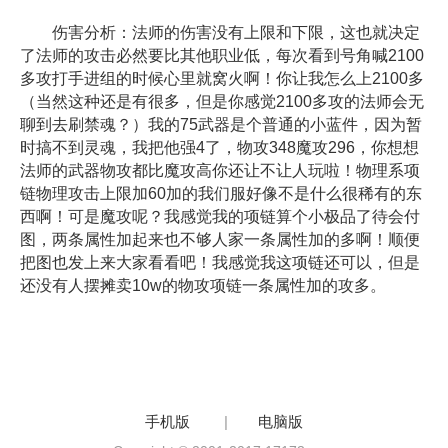
伤害分析：法师的伤害没有上限和下限，这也就决定
了法师的攻击必然要比其他职业低，每次看到号角喊2100
多攻打手进组的时候心里就窝火啊！你让我怎么上2100多
（当然这种还是有很多，但是你感觉2100多攻的法师会无
聊到去刷禁魂？）我的75武器是个普通的小蓝件，因为暂
时搞不到灵魂，我把他强4了，物攻348魔攻296，你想想
法师的武器物攻都比魔攻高你还让不让人玩啦！物理系项
链物理攻击上限加60加的我们服好像不是什么很稀有的东
西啊！可是魔攻呢？我感觉我的项链算个小极品了待会付
图，两条属性加起来也不够人家一条属性加的多啊！顺便
把图也发上来大家看看吧！我感觉我这项链还可以，但是
还没有人摆摊卖10w的物攻项链一条属性加的攻多。
手机版
|
电脑版