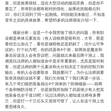
菜，但是效果很炫，适合大型活动的烟花庆典，但是你不
要忘了，所有职业都有相对的强化，如果此技能都点到
10，你们又回到了同一起跑线。85技能没体验过，不知道
变羊之后的具体效果，希望85多的法师朋友介绍一下。
镶嵌分析：这是一个令我苦恼了很久的问题，所有职
业都是单体元素攻击（有人说牧师是暗和光，大哥，那是
看你怎么加点了，看你是做暗牧还是奶妈了，没什么可争
议的）打个比方吧，你的武器有4个洞，前两块是魔攻和
暴击应该没人会有异议吧，问题就出来最后两个洞上，我
感觉玩法师的人都知道命中是非常重要的，尤其是面对刺
客，但是法师的两个元素冰和火分别决定了你的控制力和
输出，有的人会说要取舍，我就要问了，为什么法师就要
取舍其他职业就不要，我们欠你钱了？我们再退一步说，
有几个哥们能把装备搞出4个洞来的？防御镶嵌——前两
个血和物防没错了，但是据我所知除了武器很少有人把其
他装备也全干道10吧！玩过法师的人都知道法师有多费
兰，但是打一个兰石头又觉得可惜了，让人在这个洞上也
要思绪良久。