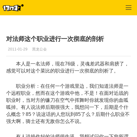
神鬼传奇
>
职业攻略
>
正文
对法师这个职业进行一次彻底的剖析
2011-01-29
黑龙公会
本人是一名法师，现在76级，灵魂差武器和肩膀了，
感觉可以对这个菜比的职业进行一次彻底的剖析了。
职业分析：在任何一个游戏里边，我们知道法师是一
个远程职业，然而在这个游戏中他，不是！在面对近战的
职业时，当对方的镰刀在空气中挥舞时你就发现你的血呱
呱掉。有人说法师后期很强大，我想问一下，后期是个什
么概念？85？说这话的人您玩到85了么？后期什么职业不
强大啊，骑士还有无敌你怎么不说。
有人说操作好的法师很牛逼，我想试问你一下您所谓