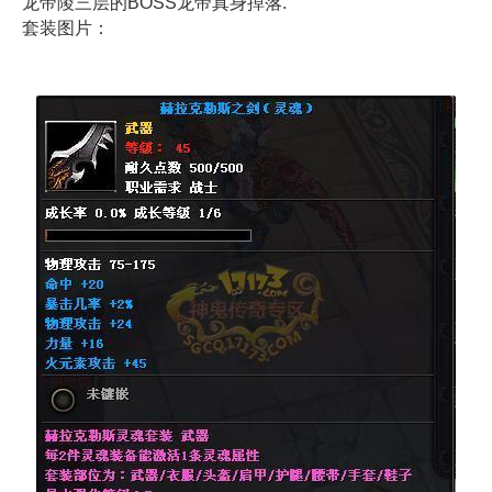
龙帝陵三层的BOSS龙帝真身掉落.
套装图片：