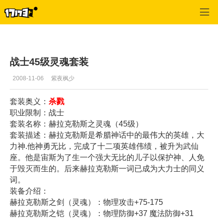
神鬼传奇
>
战士攻略
>
正文
战士45级灵魂套装
2008-11-06
紫夜枫少
套装奥义：
杀戮
职业限制：战士
套装名称：赫拉克勒斯之灵魂（45级）
套装描述：赫拉克勒斯是希腊神话中的最伟大的英雄，大
力神.他神勇无比，完成了十二项英雄伟绩，被升为武仙
座。他是宙斯为了生一个强大无比的儿子以保护神、人免
于毁灭而生的。后来赫拉克勒斯一词已成为大力士的同义
词。
装备介绍：
赫拉克勒斯之剑（灵魂）：物理攻击+75-175
赫拉克勒斯之铠（灵魂）：物理防御+37 魔法防御+31