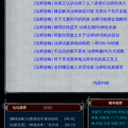
·
[法师攻略]
你真正认识法师了么？讲述85法师的强大
·
[法师攻略]
建议解决法师烧蓝问题 完美出个包月蓝瓶
·
[法师攻略]
关于元素时代的到来 法师与牧师会觉醒吗
·
[法师攻略]
物理抗性提升 法师后期PK神技冰盾
[我叫黎
·
[法师攻略]
死敌狂想篇之关于法师MP消耗的提议
[我叫
·
[法师攻略]
法师试炼单独挂机吧 一样100+W经验
[我叫
·
[法师攻略]
不达目的誓不罢休 法师终极PK六大招数
[
·
[法师攻略]
终于弄清楚神鬼法师存在的真正意义
[我叫黎
·
[法师攻略]
走到哪总被人笑话垃圾 法师职业真痛苦
[我
【
内容纠错
】
精华推荐
论坛推荐
[
投稿
]
关键字: 神鬼传奇,神鬼,
刺客,召唤兽,17173,游
[赚钱攻略]
以数据说话 教你如何…
[08-26]
略,经验,任务,地图,照片
[玩家交流]
《神鬼传奇》“东方传…
[08-23]