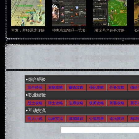
首发：拜师系统详解
神鬼商城物品一览表
黄金号角任务攻略
4
《神鬼传奇》法师攻略
综合经验
综合经验
宠物攻略
赚钱攻略
强化攻略
任务攻略
物价
职业经验
战士攻略
骑士攻略
法师攻略
牧师攻略
刺客攻略
新手
互动交流
同人小说
玩家交流
游戏建议
心情故事
论坛推荐
精华
搜
索：