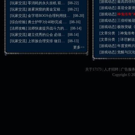
[游戏动态]
最高四倍
[玩家交流]
零消耗的永久挂机 双…
[08-22]
[游戏动态]
喜迎全新
[玩家交流]
迷雾洞窟的黄金宝箱 …
[08-21]
[游戏动态]
神鬼传奇“
[玩家交流]
金字塔BOOS合理利用技…
[08-20]
[游戏动态]
三倍经验
[综合经验]
勇士护甲3分40秒完成 …
[08-16]
[游戏动态]
极致突破
[法师攻略]
法师快速提升战斗力的…
[08-14]
[文章分类
]
神鬼传奇
[玩家交流]
建立优秀的公会 必须…
[08-14]
[文章分类
]
详尽解说
[玩家交流]
上班族合理安排 做日…
[08-13]
[游戏动态]
年度资料片
更多>>
[游戏动态]
觉醒与沉
关于17173
|
人才招聘
|
广告服
Copyright © 200