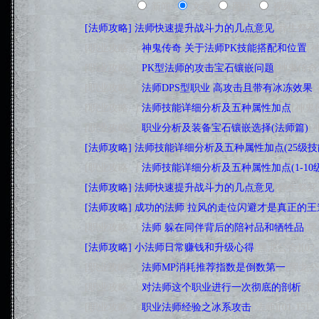
新闻
文章
图片
视频
·
[法师攻略]
法师快速提升战斗力的几点意见
[葬生祭死][
·
[职业攻略
]
神鬼传奇 关于法师PK技能搭配和位置
[神
·
[职业攻略
]
PK型法师的攻击宝石镶嵌问题
[神鬼传奇][
·
[职业攻略
]
法师DPS型职业 高攻击且带有冰冻效果
[
·
[职业攻略
]
法师技能详细分析及五种属性加点
[神鬼传
·
[职业攻略
]
职业分析及装备宝石镶嵌选择(法师篇)
[
·
[法师攻略]
法师技能详细分析及五种属性加点(25级技
·
[职业攻略
]
法师技能详细分析及五种属性加点(1-10
·
[法师攻略]
法师快速提升战斗力的几点意见
[葬生祭死][
·
[法师攻略]
成功的法师 拉风的走位闪避才是真正的王
·
[职业攻略
]
法师 躲在同伴背后的陪衬品和牺牲品
[黑
·
[法师攻略]
小法师日常赚钱和升级心得
[黑龙公会][02-
·
[职业攻略
]
法师MP消耗推荐指数是倒数第一
[黑龙公会
·
[职业攻略
]
对法师这个职业进行一次彻底的剖析
[黑
·
[职业攻略
]
职业法师经验之冰系攻击
[法师][01-15]