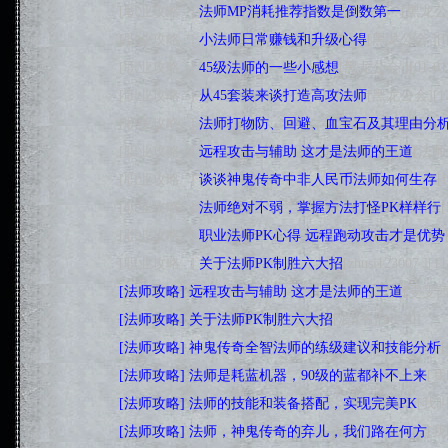
·
[职业攻略
]
法师MP消耗推荐指数是倒数第一
[黑龙公会
·
[职业攻略
]
小法师日常赚钱和升级心得
[黑龙公会 ][01
·
[职业攻略
]
45级法师的一些小感想
[黑龙公会 ][01-01
·
[职业攻略
]
从45套装来谈打造高攻法师
[黑龙公会][12
·
[职业攻略
]
法师打物防、回避、血宝石及其理由分
·
[职业攻略
]
远程攻击与辅助 这才是法师的王道
[法师]
·
[职业攻略
]
谈谈神鬼传奇中非人民币法师如何生存
[
·
[职业攻略
]
法师绝对不弱，掌握方法打怪PK样样行
[
·
[职业攻略
]
职业法师PK心得 远程跑动攻击才是优势
·
[职业攻略
]
关于法师PK制胜六大招
[zhusi123007 ][11
·
[法师攻略]
远程攻击与辅助 这才是法师的王道
[雯雯茜茜
·
[法师攻略]
关于法师PK制胜六大招
[波4爷][10-20]
·
[法师攻略]
神鬼传奇全智法师的练级建议和技能分析
·
[法师攻略]
法师是耗蓝机器，90级的蓝都补不上来
[我
·
[法师攻略]
法师的技能和装备搭配，实现完美PK
[我叫
·
[法师攻略]
法师，神鬼传奇的弃儿，我们路在何方
[我