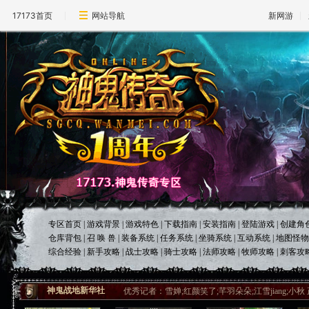
17173首页
网站导航
新网游
专区首页
|
游戏背景
|
游戏特色
|
下载指南
|
安装指南
|
登陆游戏
|
创建角
仓库背包
|
召 唤 兽
|
装备系统
|
任务系统
|
坐骑系统
|
互动系统
|
地图怪物
综合经验
|
新手攻略
|
战士攻略
|
骑士攻略
|
法师攻略
|
牧师攻略
|
刺客攻
神鬼战地新华社
优秀记者：雪婵;红颜笑了;芊羽朵朵;江雪jiang;小