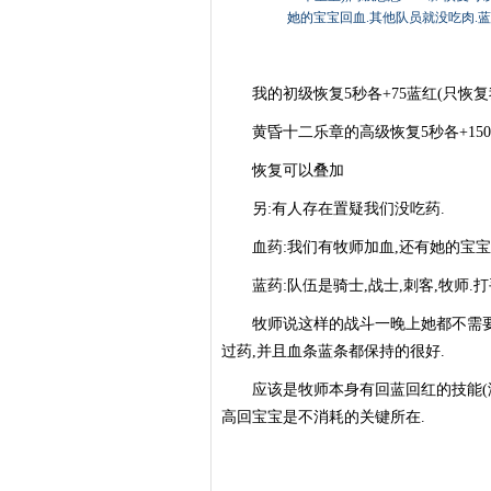
她的宝宝回血.其他队员就没吃肉.蓝
我的初级恢复5秒各+75蓝红(只恢复
黄昏十二乐章的高级恢复5秒各+150蓝红
恢复可以叠加
另:有人存在置疑我们没吃药.
血药:我们有牧师加血,还有她的宝宝回
蓝药:队伍是骑士,战士,刺客,牧师.打手
牧师说这样的战斗一晚上她都不需要吃
过药,并且血条蓝条都保持的很好.
应该是牧师本身有回蓝回红的技能(没玩
高回宝宝是不消耗的关键所在.