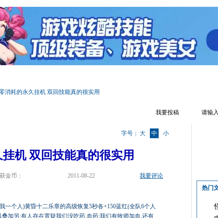
区首页
精华文章
新手指南
综合经验
赚钱心得
游戏截图
零消耗的永久挂机 双回技能真的很实用
我要投稿
字号：
大
中
小
挂机 双回技能真的很实用
获金币：
2011-08-22
我要评论
热门
我一个人)黄昏十二乐章的高级恢复5秒各+150蓝红(全队6个人
可以叠加另:有人存在置疑我们没吃药.血药:我们有牧师加血,还有