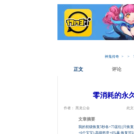
我的17173
专
神鬼传奇
>
>
正文
评论
零消耗的永久
作者： 黑龙公会
此文
文章摘要
我的初级恢复5秒各+75蓝红(只恢复
+6个宝宝),高级怒意+6%暴.恢复