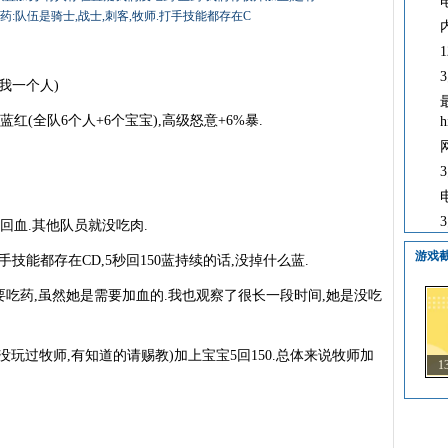
药:队伍是骑士,战士,刺客,牧师.打手技能都存在C
我一个人)
(全队6个人+6个宝宝),高级怒意+6%暴.
血.其他队员就没吃肉.
游戏
技能都存在CD,5秒回150蓝持续的话,没掉什么蓝.
药,虽然她是需要加血的.我也观察了很长一段时间,她是没吃
过牧师,有知道的请赐教)加上宝宝5回150.总体来说牧师加
1