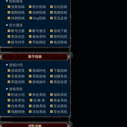
投稿通道
游客投稿
积分投稿
论坛投稿
截图投稿
动画投稿
视频投稿
涂鸦投稿
blog投稿
意见反馈
官方通道
帐号注册
帐号激活
游戏下载
更改信息
修改密码
密码找回
账号封停
手机绑定
电话密保
新手指南
游戏介绍
游戏背景
游戏特色
下载指南
安装指南
登陆游戏
创建角色
界面说明
游戏操作
系统设置
游戏系统
职业介绍
角色系统
辅助系统
仓库背包
召 唤 兽
装备系统
任务系统
坐骑系统
互动系统
地图怪物
活动系统
安全系统
进阶攻略