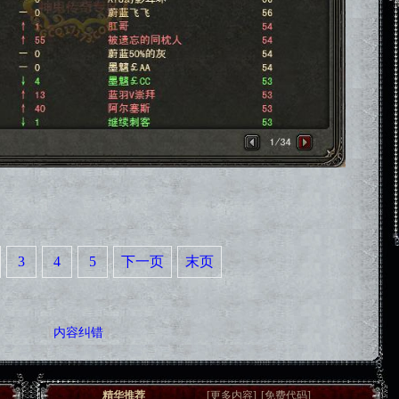
3
4
5
下一页
末页
【
内容纠错
】
精华推荐
[
更多内容
]
[
免费代码
]