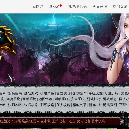
新网游
新页游
礼包/激活码
今日开服
热门页游
魔兽
天堂
王权与自
指南
|
安装指南
|
登陆游戏
|
创建角色
|
界面说明
|
游戏操作
|
系统设置
|
职业介绍
|
角色
系统
|
坐骑系统
|
互动系统
|
地图怪物
|
活动系统
|
安全系统
|
游戏排行
|
游戏动态
|
同人
攻略
|
法师攻略
|
牧师攻略
|
刺客攻略
|
任务攻略
|
精华文章
|
新 华 社
|
游戏截图
|
下载
红颜笑了;芊羽朵朵;江雪jiang;小秋 正式记者：淡定 实习记者:菱水琉璃