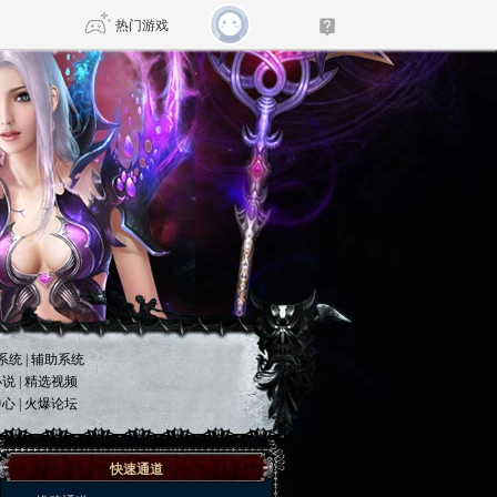
热门游戏
DNF
传奇4
剑网3旗舰版
新天龙八部
由
诛仙世界
仙剑世界
系统
|
辅助系统
小说
|
精选视频
中心
|
火爆论坛
快速通道