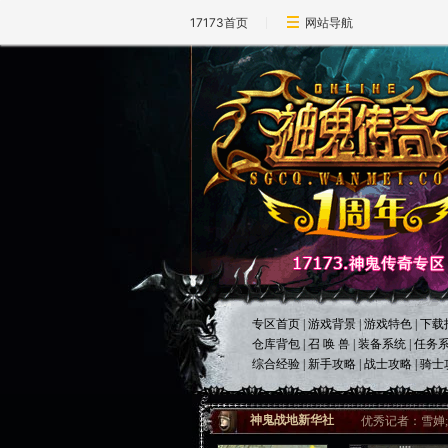
17173首页
网站导航
专区首页
|
游戏背景
|
游戏特色
|
下载
仓库背包
|
召 唤 兽
|
装备系统
|
任务
综合经验
|
新手攻略
|
战士攻略
|
骑士
神鬼战地新华社
优秀记者：雪婵;