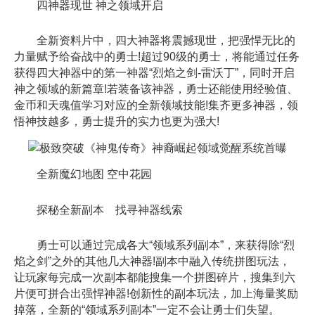
四神器现世 神之领域开启
全新资料片中，四大神器将震撼现世，把强悍无比的
力量赋予给奋战中的勇士!超过90级的勇士，将能通过任务
获得四大神器中的第一神器“烈焰之剑-雷沃丁”，同时开启
神之领域的新篇章!若装备该神器，勇士还能使用经验值、
金币和天魂值学习对应的全新领域技能!集齐更多神器，领
悟神技越多，勇士提升的实力也更为强大!
全新魔幻地图 空中花园
探秘全新副本 找寻神器线索
勇士可以通过完成各大“领域系列副本”，来获得除“烈
焰之剑”之外的其他几大神器!副本中融入传统拼图玩法，
让玩家每完成一次副本都能搜集一个拼图碎片，搜集到六
片便可拼合出强悍神器!创新性的副本玩法，加上海量奖励
掉落，全新的“领域系列副本”一定不会让勇士们失望。