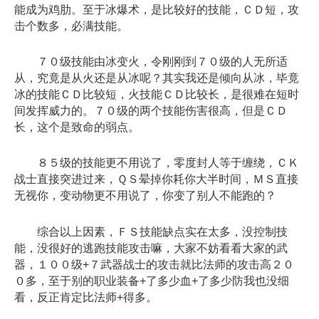
能成为鸡肋。至于冰爆术，是比较好的技能，ＣＤ短，攻
击个数多，必满技能。
７０级技能由冰变火，令刚刚到７０级的人无所适
从，究竟是从火还是从冰呢？其实我还是倾向从冰，毕竟
冰的技能ＣＤ比较短，火技能ＣＤ比较长，是很难在短时
间发挥威力的。７０级的两个技能伤害很高，但是ＣＤ
长，这个是致命的弱点。
８５级的技能更不用说了，零度封人等于缠绕，ＣＫ
战士直接突进过来，ＱＳ晕掉你耗你大半时间，ＭＳ直接
无视你，变动物更不用说了，你变了别人不能跑的？
综合以上因素，ＦＳ技能缺点实在太多，没控制技
能，没很好的逃跑技能攻击嘛，大家不妨看看大家的武
器，１００级+７武器战士的攻击就比法师的攻击高２０
０多，至于别的职业装备+了多少血+了多少防我也没细
看，反正肯定比法师+得多。