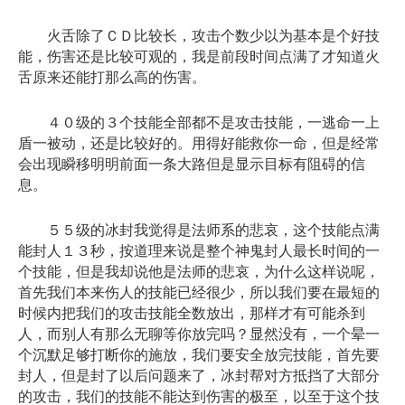
火舌除了ＣＤ比较长，攻击个数少以为基本是个好技
能，伤害还是比较可观的，我是前段时间点满了才知道火
舌原来还能打那么高的伤害。
４０级的３个技能全部都不是攻击技能，一逃命一上
盾一被动，还是比较好的。用得好能救你一命，但是经常
会出现瞬移明明前面一条大路但是显示目标有阻碍的信
息。
５５级的冰封我觉得是法师系的悲哀，这个技能点满
能封人１３秒，按道理来说是整个神鬼封人最长时间的一
个技能，但是我却说他是法师的悲哀，为什么这样说呢，
首先我们本来伤人的技能已经很少，所以我们要在最短的
时候内把我们的攻击技能全数放出，那样才有可能杀到
人，而别人有那么无聊等你放完吗？显然没有，一个晕一
个沉默足够打断你的施放，我们要安全放完技能，首先要
封人，但是封了以后问题来了，冰封帮对方抵挡了大部分
的攻击，我们的技能不能达到伤害的极至，以至于这个技