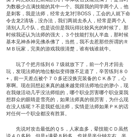
为数极少点满技能的其中一个。我跟我的同学两个人，他
是刺客，我是法师，经常去龙3打BOSS，工会的人就下命
令去龙2清场，没办法，我们两就去杀人，经常是两个人
清别人几个队，也是说但是我玩得比较风光的时候了。那
时候我还认为法师的强大，３个技能打别人半血，那时候
基本见神杀神见佛杀佛了，当然，我不去惹那些所谓的Ｒ
ＭＢ玩家，完美的游戏我很清楚，谁有钱谁就牛。
玩了个把月练到６７级就放下了，前一个月才回去
玩，发现法师的地位貌似变得微不足道了，辛苦练到８０
+，前一天差点被个７０多还没换完装备的ＣＫ杀了，心
寒啊。现在回想起来真的越来越觉得法师地位的渺小，现
在我做活动几乎没法师组的，哪个职业厉害哪个职业菜我
想群众的眼睛是雪亮的，如果法师真的很厉害，为什么现
在没人练呢？不是我贬低法师，实情是法师如果ＰＫ的话
对任何一个职业都没有胜算。
先说对攻击最低的ＱＳ，人家血多，晕技能ＣＤ虽然
说４０多秒，但是+满晕８秒多，也就是半分钟左右，半