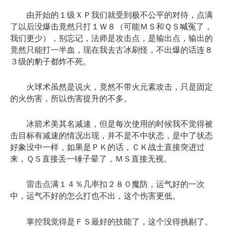
由开始的１级ＸＰ我们就受到极不公平的对待，点满
了以后没爆击竟然只打１Ｗ８（可能ＭＳ和ＱＳ喊冤了，
我们更少），别忘记，法师是攻击点，是输出点，输出的
竟然只能打一半血，现在我去古冰刷怪，不出爆的话连８
３级的豹子都炸不死。
火球术虽然是说火，竟然不带火元素攻击，只是固定
的火伤害，所以伤害提升的不多。
冰箭术美其名减速，但是每次使用的时候我不觉得被
击目标有减速的情况出现，并不是不中状态，是中了状态
好象没中一样，如果是ＰＫ的话，ＣＫ战士直接突进过
来，ＱＳ直接丢一锤子晕了，ＭＳ直接无视。
雷击点满１４％几率扣２８０魔防，运气好的一次
中，运气不好的怎么打也不出，这个伤害更低。
掌控我觉得是ＦＳ最好的技能了，这个没得挑剔了。