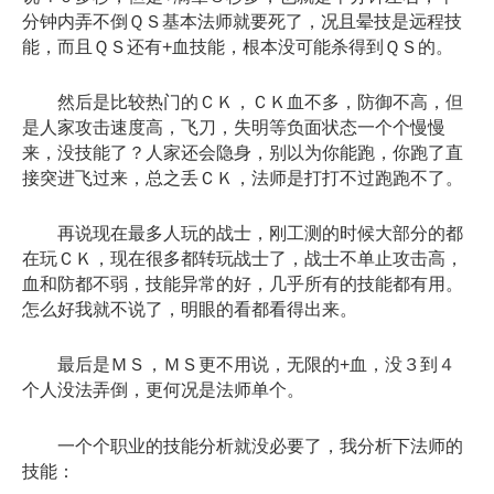
分钟内弄不倒ＱＳ基本法师就要死了，况且晕技是远程技
能，而且ＱＳ还有+血技能，根本没可能杀得到ＱＳ的。
然后是比较热门的ＣＫ，ＣＫ血不多，防御不高，但
是人家攻击速度高，飞刀，失明等负面状态一个个慢慢
来，没技能了？人家还会隐身，别以为你能跑，你跑了直
接突进飞过来，总之丢ＣＫ，法师是打打不过跑跑不了。
再说现在最多人玩的战士，刚工测的时候大部分的都
在玩ＣＫ，现在很多都转玩战士了，战士不单止攻击高，
血和防都不弱，技能异常的好，几乎所有的技能都有用。
怎么好我就不说了，明眼的看都看得出来。
最后是ＭＳ，ＭＳ更不用说，无限的+血，没３到４
个人没法弄倒，更何况是法师单个。
一个个职业的技能分析就没必要了，我分析下法师的
技能：