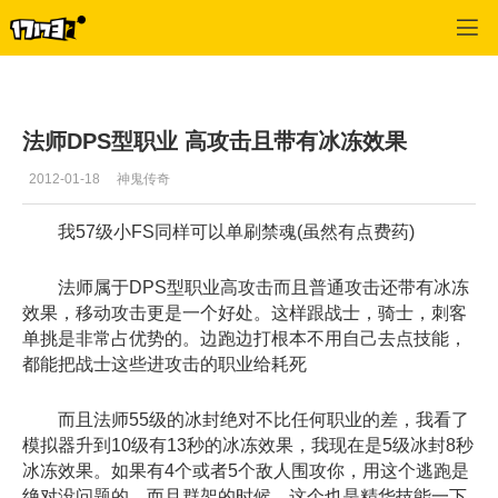
神鬼传奇
>
职业攻略
>
正文
法师DPS型职业 高攻击且带有冰冻效果
2012-01-18
神鬼传奇
我57级小FS同样可以单刷禁魂(虽然有点费药)
法师属于DPS型职业高攻击而且普通攻击还带有冰冻
效果，移动攻击更是一个好处。这样跟战士，骑士，刺客
单挑是非常占优势的。边跑边打根本不用自己去点技能，
都能把战士这些进攻击的职业给耗死
而且法师55级的冰封绝对不比任何职业的差，我看了
模拟器升到10级有13秒的冰冻效果，我现在是5级冰封8秒
冰冻效果。如果有4个或者5个敌人围攻你，用这个逃跑是
绝对没问题的。而且群架的时候，这个也是精华技能一下