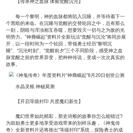
【传承神之血脉 体验觉醒沉沦】
每一个黎明，神的血脉都将陷入沉睡，并等待着下一
个黑暗的来临。在沉睡与觉醒的交替轮回之中，总有那么
一刻，阴暗与浑浊相互吞噬，想要毁灭一切与之为敌的光
明势力。“神裔崛起”资料片全新玩法“觉醒与沉沦”将同步展
开，以一段时间为一个轮回，带领勇士经历“黎明沉
睡”、“沉沦时刻”、“觉醒前夕”三个不同阶段，感受神之血
脉觉醒之前的世界异变，把种种传说，变成一次次真实的
故事。
水晶灵柩 神秘莫测
【开启等级封印 共度魔幻新生】
魔幻世界如此精彩，那史诗般的故事你怎么能错过?
为鼓励勇士更多地享受游戏带来的别样乐趣，《神鬼传
奇》全新资料片还将推出“等级封印”系统，探险勇士的成