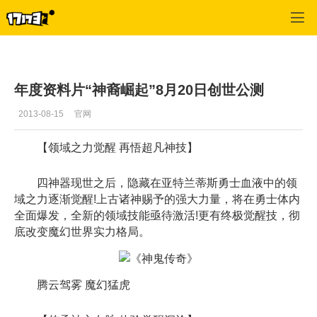
神鬼传奇
>
游戏动态
>
正文
年度资料片“神裔崛起”8月20日创世公测
2013-08-15
官网
【领域之力觉醒 再悟超凡神技】
四神器现世之后，隐藏在亚特兰蒂斯勇士血液中的领
域之力逐渐觉醒!上古诸神赐予的强大力量，将在勇士体内
全面爆发，全新的领域技能亟待激活!更有终极觉醒技，彻
底改变魔幻世界实力格局。
腾云驾雾 魔幻猛虎