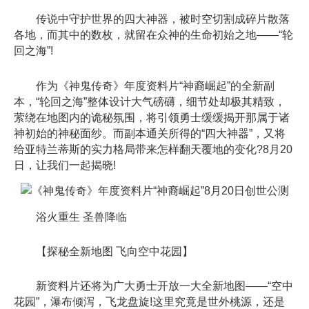
传说中守护世界的四大神器，被时空切割成碎片散落
各地，而其中的数枚，就留在众神的生命初始之地——“轮
回之海”!
作为《神鬼传奇》年度资料片“神裔崛起”的全新副
本，“轮回之海”整体设计大气磅礴，细节处却极其精致，
萦绕在地图内的诡秘氛围，将引领勇士缓缓揭开那属于诸
神初始的神秘面纱。而副本通关所得的“四大神器”，又将
给亚特兰蒂斯的实力格局带来怎样翻天覆地的变化?8月20
日，让我们一起揭晓!
浴火重生 圣兽降临
【探秘全新地图 飞向空中花园】
新资料片还将为广大勇士开放一大全新地图——“空中
花园”，瀑布倾泻，飞龙盘旋!这里究竟是世外桃源，还是