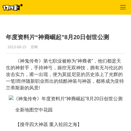
神鬼传奇
>
游戏动态
>
正文
年度资料片“神裔崛起”8月20日创世公测
2013-08-15
官网
《神鬼传奇》第七职业被称为“神裔者”，他们都是天
生的神射手，手持神弓，操控无双神技，拥有无与伦比的
攻击实力，甫一出现，便为莫提尼亚的历史添上了光辉的
一笔!而伴随新职业而出的炫酷神装与神器，都将成为亚特
兰蒂斯新的风景!
全新地图空中花园
【搜寻四大神器 重入轮回之海】